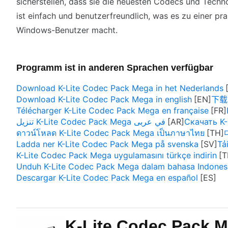
sicherstellen, dass sie die neuesten Codecs und Techno
ist einfach und benutzerfreundlich, was es zu einer pra
Windows-Benutzer macht.
Programm ist in anderen Sprachen verfügbar
Download K-Lite Codec Pack Mega in het Nederlands
Download K-Lite Codec Pack Mega in english
下载 
Télécharger K-Lite Codec Pack Mega en française
تنزيل K-Lite Codec Pack Mega في عربى
Скачать K
ดาวน์โหลด K-Lite Codec Pack Mega เป็นภาษาไทย
Ladda ner K-Lite Codec Pack Mega på svenska
Tả
K-Lite Codec Pack Mega uygulamasını türkçe indirin
Unduh K-Lite Codec Pack Mega dalam bahasa Indones
Descargar K-Lite Codec Pack Mega en español
K-Lite Codec Pack 