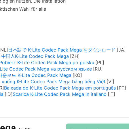
logien nutzen. Die Installation
ktischen Wahl für alle
日本語で K-Lite Codec Pack Mega をダウンロード
中国人K-Lite Codec Pack Mega
Pobierz K-Lite Codec Pack Mega po polsku
-Lite Codec Pack Mega на русском языке
다운로드 K-Lite Codec Pack Mega
i xuống K-Lite Codec Pack Mega bằng tiếng Việt
Baixada do K-Lite Codec Pack Mega em português
ia
Scarica K-Lite Codec Pack Mega in italiano
Mega