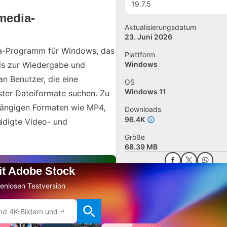
19.7.5
media-
Aktualisierungsdatum
23. Juni 2026
ia-Programm für Windows, das
Plattform
ls zur Wiedergabe und
Windows
an Benutzer, die eine
OS
Windows 11
ter Dateiformate suchen. Zu
gängigen Formaten wie MP4,
Downloads
96.4K
ädigte Video- und
Größe
68.39 MB
mit Adobe Stock
Bewertung hinzufügen
stenlosen Testversion
Software melden
Alternative Apps